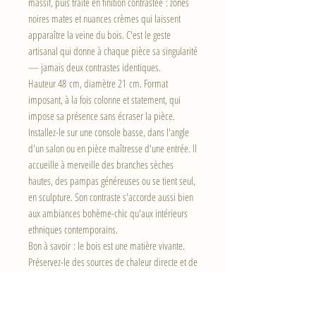
massif, puis traité en finition contrastée : zones
noires mates et nuances crèmes qui laissent
apparaître la veine du bois. C'est le geste
artisanal qui donne à chaque pièce sa singularité
— jamais deux contrastes identiques.
Hauteur 48 cm, diamètre 21 cm. Format
imposant, à la fois colonne et statement, qui
impose sa présence sans écraser la pièce.
Installez-le sur une console basse, dans l'angle
d'un salon ou en pièce maîtresse d'une entrée. Il
accueille à merveille des branches sèches
hautes, des pampas généreuses ou se tient seul,
en sculpture. Son contraste s'accorde aussi bien
aux ambiances bohème-chic qu'aux intérieurs
ethniques contemporains.
Bon à savoir : le bois est une matière vivante.
Préservez-le des sources de chaleur directe et de
l'humidité prolongée pour conserver toute
l'intégrité du contraste et la profondeur des tons.