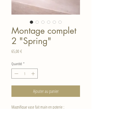
Montage complet
2 "Spring"
Prix
65,00 €
Quantité
*
Ajouter au panier
Magnifique vase fait main en poterie :
37cm de haut et 30 cm de large montage fleuri
compris