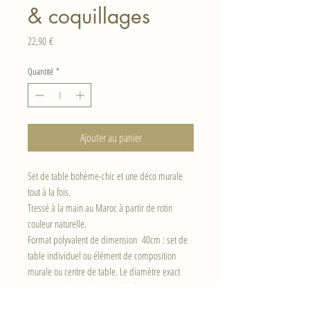
& coquillages
Prix
22,90 €
Quantité
*
Ajouter au panier
Set de table bohème-chic et une déco murale
tout à la fois.
Tressé à la main au Maroc à partir de rotin
couleur naturelle.
Format polyvalent de dimension 40cm : set de
table individuel ou élément de composition
murale ou centre de table. Le diamètre exact
peut varier de quelques millimètres en raison
du tressage main — c'est la signature du fait