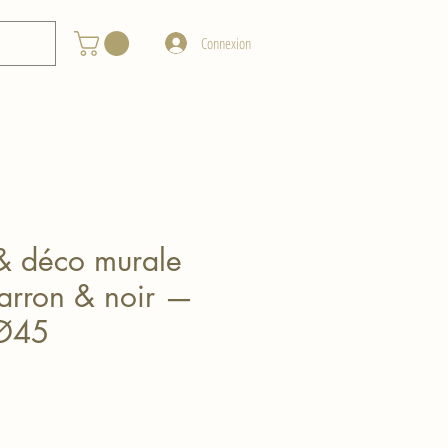
Connexion
& déco murale
marron & noir —
 Ø45