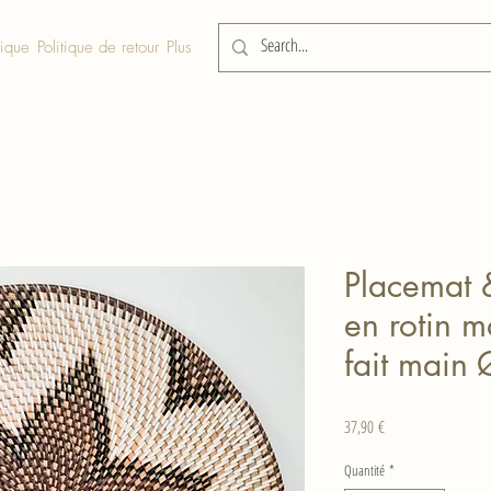
tique
Politique de retour
Plus
Placemat 
en rotin 
fait main
Prix
37,90 €
Quantité
*