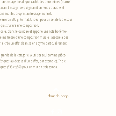
sur un cerclage métallique caché. Les deux teintes (marron
e avant tressage, ce qui garantit un rendu durable et
ons subtiles propres au tressage manuel.
environ 300 g. Format XL idéal pour un set de table sous
qui structure une composition.
ta, ocre, blanche ou noire et apporte une note bohème-
ce maîtresse d'une composition murale : associé à des
ir, il crée un effet de mise en abyme particulièrement
s grands de la catégorie. À utiliser seul comme pièce-
riques au-dessus d'un buffet, par exemple). Triple
sques Ø35 et Ø60 pour un mur en trois temps.
Haut de page