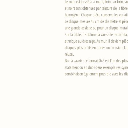
Le rotin est tressé à la main, brin par brin, 
et noir) sont obtenues par teinture de la fibr
homogène. Chaque pièce conserve les variati
Le disque mesure 45 cm de diamètre et pèse 
une grande assiette ou pour un disque mural 
Sur la table, il sublime la vaisselle terracot
ethnique au dressage. Au mur, il devient piè
disques plus petits en perles ou en osier cla
réussi.
Bon à savoir : ce format Ø45 est l'un des plu
statement ou en duo (deux exemplaires symét
combinaison également possible avec les di