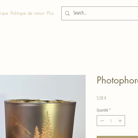
tique
Politique de retour
Plus
Photophor
Prix
5,50 €
Quantité
*