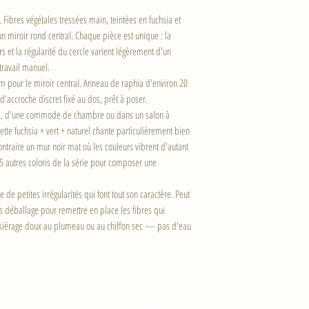
 Fibres végétales tressées main, teintées en fuchsia et
un miroir rond central. Chaque pièce est unique : la
rs et la régularité du cercle varient légèrement d'un
travail manuel.
m pour le miroir central. Anneau de raphia d'environ 20
d'accroche discret fixé au dos, prêt à poser.
ée, d'une commode de chambre ou dans un salon à
ette fuchsia + vert + naturel chante particulièrement bien
ontraire un mur noir mat où les couleurs vibrent d'autant
s 5 autres coloris de la série pour composer une
de petites irrégularités qui font tout son caractère. Peut
 déballage pour remettre en place les fibres qui
ssiérage doux au plumeau ou au chiffon sec — pas d'eau