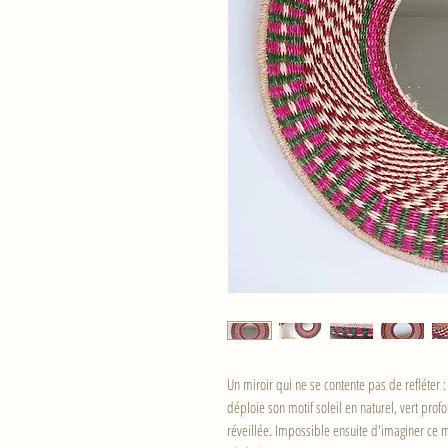
Un miroir qui ne se contente pas de refléter 
déploie son motif soleil en naturel, vert pro
réveillée. Impossible ensuite d'imaginer ce 