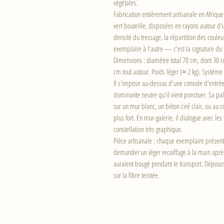
végétales.
Fabrication entièrement artisanale en Afrique.
vert bouteille, disposées en rayons autour d'
densité du tressage, la répartition des couleu
exemplaire à l'autre — c'est la signature du 
Dimensions : diamètre total 70 cm, dont 30 c
cm tout autour. Poids léger (≈ 2 kg). Système 
Il s'impose au-dessus d'une console d'entr
dominante neutre qu'il vient ponctuer. Sa pal
sur un mur blanc, un béton ciré clair, ou au c
plus fort. En mur-galerie, il dialogue avec le
constellation très graphique.
Pièce artisanale : chaque exemplaire présente 
demander un léger recoiffage à la main après
auraient bougé pendant le transport. Dépou
sur la fibre teintée.