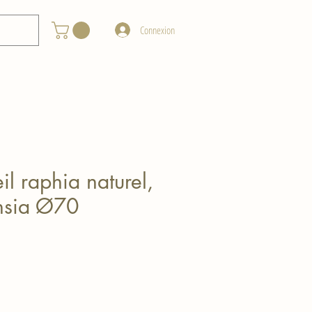
Connexion
eil raphia naturel,
chsia Ø70