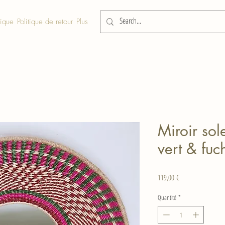
tique
Politique de retour
Plus
Miroir sol
vert & fu
Prix
119,00 €
Quantité
*