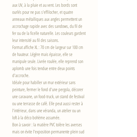
aux UV, à la pluie et au vent. Les bords sont
ourlés pour ne pas s'effilocher, et quatre
anneaux métalliques aux angles permettent un
accrochage rapide avec des sandows, du fil de
fer ou de la ficelle naturelle. Les couleurs gardent
leur intensité au fil des saisons.
Format affiche XL : 70 cm de largeur sur 100 cm
de hauteur. Légère mais épaisse, elle se
manipule seule. Livrée roulée, elle reprend son
aplomb une fois tendue entre deux points
d'accroche.
Idéale pour habiller un mur extérieur sans
peinture, fermer le fond d'une pergola, décorer
une caravane, un food-truck, un stand de festival
ou une terrasse de café. Elle peut aussi rester à
l'intérieur, dans une véranda, un atelier ou un
loft à la déco bohème assumée.
Bon à savoir : la matière PVC tolère les averses
mais on évite l'exposition permanente plein sud