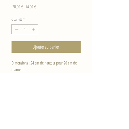
Prix
Prix
 20,00 € 
14,00 €
original
promotionnel
Quantité
*
Ajouter au panier
Dimensions : 24 cm de hauteur pour 20 cm de
diamètre.
Haut de page