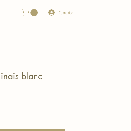
Connexion
linais blanc