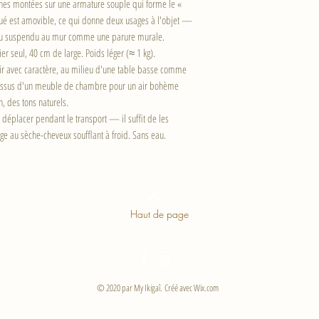
nches montées sur une armature souple qui forme le «
qué est amovible, ce qui donne deux usages à l'objet —
ou suspendu au mur comme une parure murale.
er seul, 40 cm de large. Poids léger (≈ 1 kg).
llir avec caractère, au milieu d'une table basse comme
dessus d'un meuble de chambre pour un air bohème
, des tons naturels.
déplacer pendant le transport — il suffit de les
e au sèche-cheveux soufflant à froid. Sans eau.
Haut de page
© 2020 par My Ikigaî. Créé avec
Wix.com