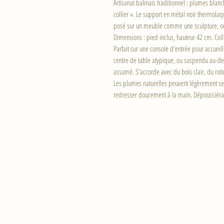
Artisanat balinais traditionnel : plumes bla
collier ». Le support en métal noir thermola
posé sur un meuble comme une sculpture, 
Dimensions : pied inclus, hauteur 42 cm. Colli
Parfait sur une console d'entrée pour accuei
centre de table atypique, ou suspendu au-
assumé. S'accorde avec du bois clair, du rotin
Les plumes naturelles peuvent légèrement se 
redresser doucement à la main. Dépoussiérag