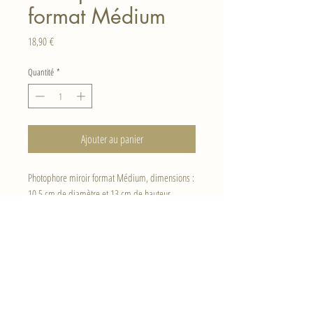
format Médium
Prix
18,90 €
Quantité
*
Ajouter au panier
Photophore miroir format Médium, dimensions :
10.5 cm de diamètre et 13 cm de hauteur.
Haut de page