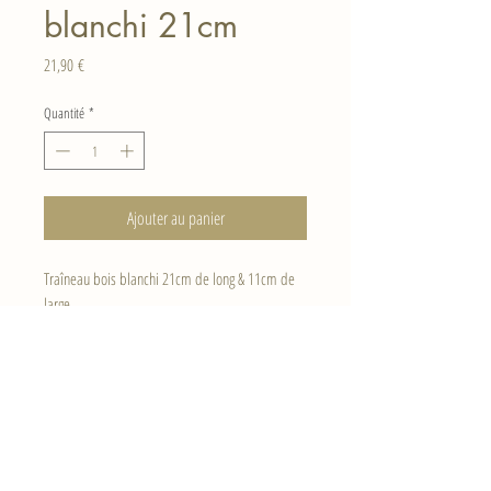
blanchi 21cm
Prix
21,90 €
Quantité
*
Ajouter au panier
Traîneau bois blanchi 21cm de long & 11cm de
large
Haut de page