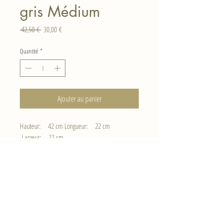
gris Médium
Prix
Prix
 42,50 € 
30,00 €
original
promotionnel
Quantité
*
Ajouter au panier
Hauteur: 42 cm Longueur: 22 cm
Largeur: 22 cm
Haut de page