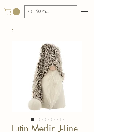
Lutin Merlin J-Line