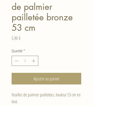
de palmier
pailletée bronze
53 cm
Prix
5,90 €
Quantité
*
Ajouter au panier
Feuilles de palmier pailletées, hauteur 53 cm en
tout.
La dimension de la feuille seule est de 25 cm
de diamètre.